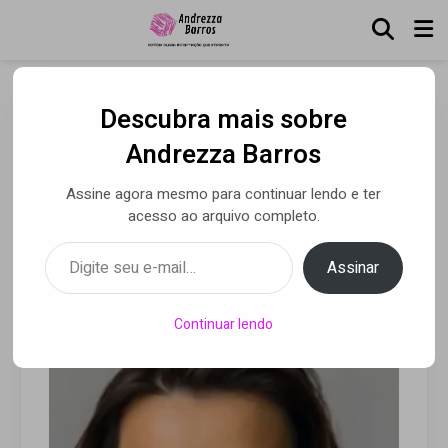
Descubra mais sobre
Mulheres adiam a
Andrezza Barros
maternidade e engravidam
Assine agora mesmo para continuar lendo e ter
cada vez mais tarde
acesso ao arquivo completo.
Digite seu e-mail…
Assinar
Por Cristiane Guimarães
• 05 ago 2025
Continuar lendo