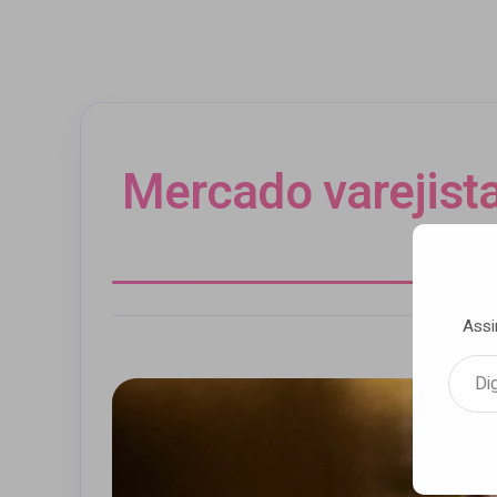
Mercado varejist
par
Assi
Por Luca 
Digite seu e-mail…