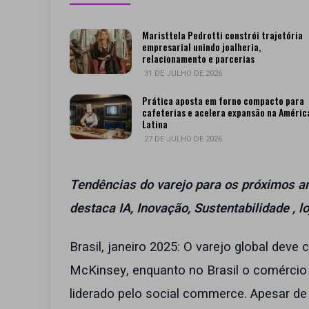
Maristtela Pedrotti constrói trajetória
empresarial unindo joalheria,
relacionamento e parcerias
31 DE JULHO DE 2026
Prática aposta em forno compacto para
cafeterias e acelera expansão na Améric
Latina
27 DE JULHO DE 2026
Tendências do varejo para os próximos a
destaca IA, Inovação, Sustentabilidade ,
Brasil, janeiro 2025: O varejo global dev
McKinsey, enquanto no Brasil o comércio
liderado pelo social commerce. Apesar d