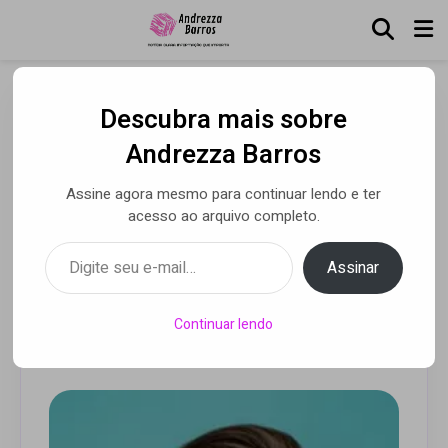
Descubra mais sobre
Mais que palavras: 10
Andrezza Barros
atitudes masculinas que
Assine agora mesmo para continuar lendo e ter
prejudicam a igualdade de
acesso ao arquivo completo.
gênero no trabalho e na
Digite seu e-mail…
Assinar
vida
Continuar lendo
Por Luca Moreira
• 04 dez 2024