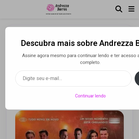
Descubra mais sobre Andrezza 
Louvor Eterno retorna ao
mercado em grande estilo
Assine agora mesmo para continuar lendo e ter acesso 
completo.
e anuncia gravação de DVD
Digite seu e-mail…
comemorativo de 43 anos
Continuar lendo
Por Luca Moreira
• 13 jan 2025