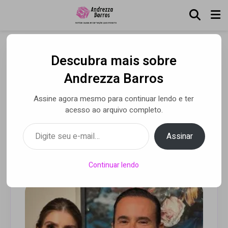
Descubra mais sobre
Juliana D’Agostini grava
Andrezza Barros
participação em longa
Assine agora mesmo para continuar lendo e ter
estreado por Paulinho
acesso ao arquivo completo.
Vilhena
Digite seu e-mail…
Assinar
Por Alessandra Astolphi
• 06 maio 2026
Continuar lendo