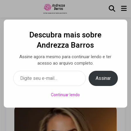
Descubra mais sobre
Heranças emocionais
Andrezza Barros
travam a vida adulta, e Dia
Assine agora mesmo para continuar lendo e ter
dos Pais impulsiona busca
acesso ao arquivo completo.
por libertação
Digite seu e-mail…
Assinar
Por Luca Moreira
• 06 ago 2025
Continuar lendo