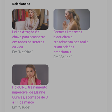
Relacionado
Lei da Atração é a
Crenças limitantes
chave para prosperar
bloqueiam o
em todos os setores
crescimento pessoal e
da vida
criam prisões
Em "Notícias"
emocionais
Em "Saúde"
HoloCINE, treinamento
imperdível de Elainne
Ourives, acontece de 3
a 11 de março
Em "Saúde"