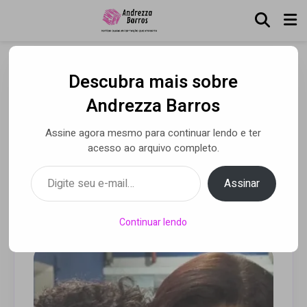
Descubra mais sobre
Hairstyle das famosas,
Andrezza Barros
Arthur Tavares celebra 27
Assine agora mesmo para continuar lendo e ter
anos de carreira
acesso ao arquivo completo.
construída
Digite seu e-mail…
Assinar
Por Alessandra Astolphi
• 15 abr 2026
Continuar lendo