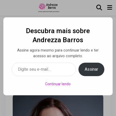
Descubra mais sobre
Grayce Lemmertz — A
Andrezza Barros
força por trás da
Assine agora mesmo para continuar lendo e ter
experiência que eleva
acesso ao arquivo completo.
marcas e pessoas
Digite seu e-mail…
Assinar
Por Alessandra Astolphi
• 06 fev 2026
Continuar lendo