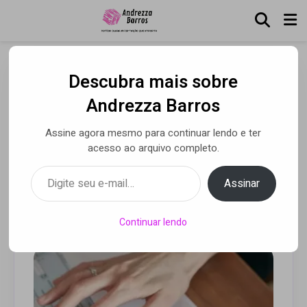
Descubra mais sobre
Garantidoras de
Andrezza Barros
condomínio fortalecem
Assine agora mesmo para continuar lendo e ter
gestão de síndicos diante
acesso ao arquivo completo.
da alta inadimplência
Digite seu e-mail…
Assinar
Por Ícaro Ambrósio
• 24 set 2025
Continuar lendo