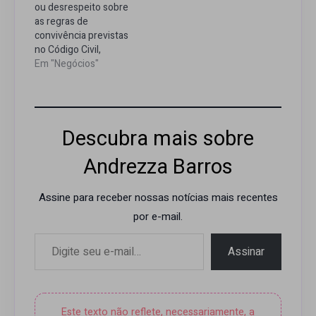
ou desrespeito sobre
as regras de
convivência previstas
no Código Civil,
Convenção de
Em "Negócios"
Condomínio e
Regimento Interno, é
uma das principais
causas de conflitos,
Descubra mais sobre
judicializações e
desgaste emocional
Andrezza Barros
nos condomínios.
Especialista explica
como mudar esse
Assine para receber nossas notícias mais recentes
cenário. Com mais de
por e-mail.
13 milhões de
Digite seu e-mail…
endereços
condominiais no Brasil,
Assinar
de…
Este texto não reflete, necessariamente, a