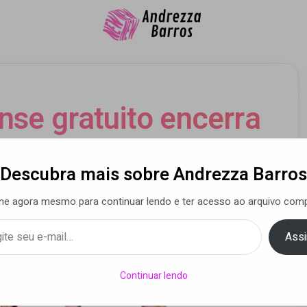
nse gratuito encerra
 foco na força das
Descubra mais sobre Andrezza Barros
 periféricas
ne agora mesmo para continuar lendo e ter acesso ao arquivo comp
Assi
oreira
• 13 ago 2025
Continuar lendo