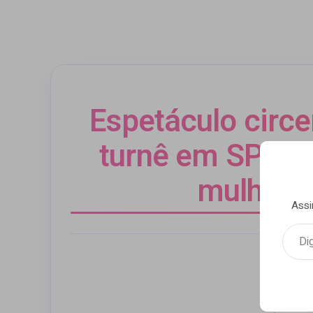
Espetáculo circe
turnê em SP com
mulheres
Assi
Digite seu e-mail…
Por Luca M