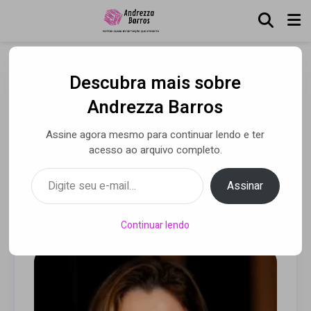
Descubra mais sobre
Envelhecimento saudável
Andrezza Barros
ganha força entre
Assine agora mesmo para continuar lendo e ter
brasileiros e impulsiona
acesso ao arquivo completo.
cuidados com a pele
Digite seu e-mail…
Assinar
Por Luca Moreira
• 07 ago 2025
Continuar lendo