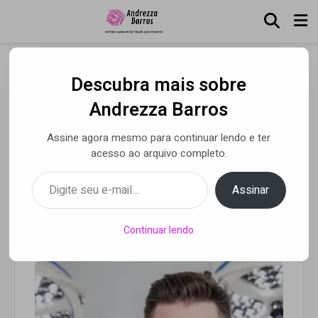
Descubra mais sobre
Dr. André Miolo fala da
Andrezza Barros
influência da cirurgia
Assine agora mesmo para continuar lendo e ter
plástica na busca pela
acesso ao arquivo completo.
beleza feminina
Digite seu e-mail…
Assinar
Por Luca Moreira
• 15 fev 2022
Continuar lendo