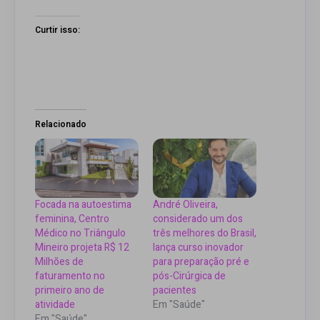
Curtir isso:
Relacionado
Focada na autoestima
André Oliveira,
feminina, Centro
considerado um dos
Médico no Triângulo
três melhores do Brasil,
Mineiro projeta R$ 12
lança curso inovador
Milhões de
para preparação pré e
faturamento no
pós-Cirúrgica de
primeiro ano de
pacientes
atividade
Em "Saúde"
Em "Saúde"