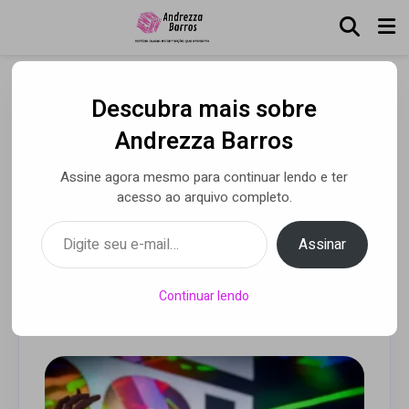
Descubra mais sobre
DJ Carol Favaro amplia
Andrezza Barros
atuação com projetos
Assine agora mesmo para continuar lendo e ter
voltados ao
acesso ao arquivo completo.
entretenimento brasileiro
Digite seu e-mail…
Assinar
em Orlando
Continuar lendo
Por Alessandra Astolphi
• 14 maio 2026