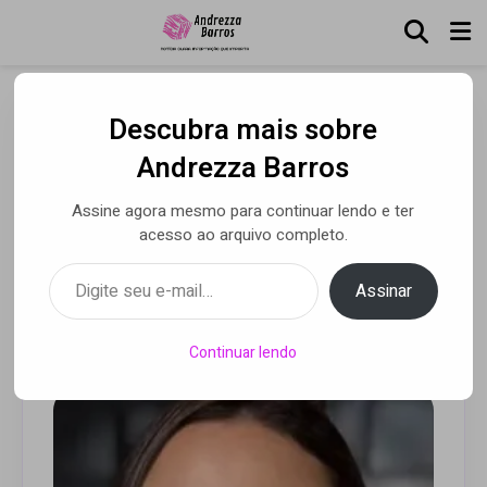
Descubra mais sobre
Descubra o segredo para
Andrezza Barros
uma pele rejuvenescida
Assine agora mesmo para continuar lendo e ter
com fios de PDO com
acesso ao arquivo completo.
Carol Ottz
Digite seu e-mail…
Assinar
Por Luca Moreira
• 10 dez 2024
Continuar lendo