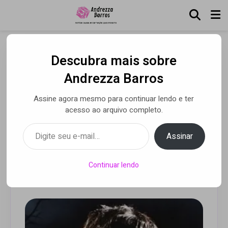
Descubra mais sobre
Crystal Murray lança remix
Andrezza Barros
de “PAYBACK” com a
Assine agora mesmo para continuar lendo e ter
participação da cantora
acesso ao arquivo completo.
TRIZ e produção de Victor
Digite seu e-mail…
Assinar
WAO
Continuar lendo
Por Luca Moreira
• 20 jun 2025