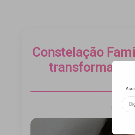
Constelação Famil
transforma vid
Em
Assi
Digite seu e-mail…
Por Luca M