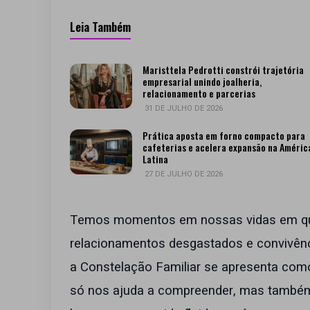
Leia Também
Maristtela Pedrotti constrói trajetória
empresarial unindo joalheria,
relacionamento e parcerias
31 DE JULHO DE 2026
Prática aposta em forno compacto para
cafeterias e acelera expansão na Améric
Latina
27 DE JULHO DE 2026
Temos momentos em nossas vidas em que 
relacionamentos desgastados e convivênc
a Constelação Familiar se apresenta com
só nos ajuda a compreender, mas também 