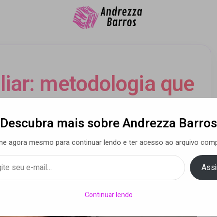
iar: metodologia que
as! Explica Andrea
Descubra mais sobre Andrezza Barros
boaba
ne agora mesmo para continuar lendo e ter acesso ao arquivo comp
Assi
oreira
• 08 maio 2024
Continuar lendo