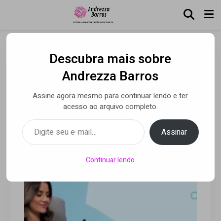
Descubra mais sobre
Conforte-se Florianópolis
Andrezza Barros
locação de poltrona para
Assine agora mesmo para continuar lendo e ter
pós-operatório
acesso ao arquivo completo.
Digite seu e-mail…
Assinar
Por Luca Moreira
• 06 ago 2025
Continuar lendo