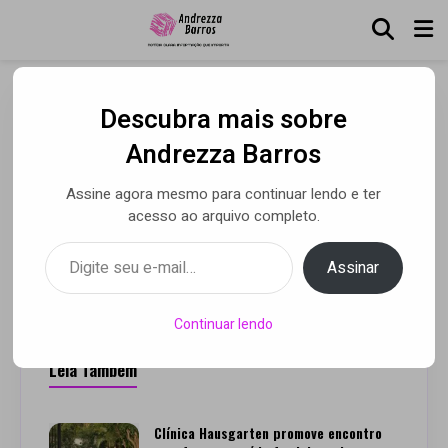
Descubra mais sobre
Conforte-se Campinas
Andrezza Barros
locação de poltrona para
Assine agora mesmo para continuar lendo e ter
pós-operatório
acesso ao arquivo completo.
Digite seu e-mail…
Assinar
Por Luca Moreira
• 07 ago 2025
Continuar lendo
Leia Também
Clínica Hausgarten promove encontro