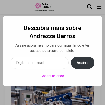
Descubra mais sobre
Como o trocador de calor
Andrezza Barros
melhora o desempenho
Assine agora mesmo para continuar lendo e ter
dos sistemas
acesso ao arquivo completo.
Digite seu e-mail…
Assinar
Por Aldair dos Santos
• 04 mar 2026
Continuar lendo