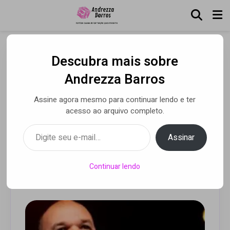
Descubra mais sobre
Comemoração de 30 anos
Andrezza Barros
de carreira de Marcus
Assine agora mesmo para continuar lendo e ter
Salles emociona público
acesso ao arquivo completo.
com gravação de DVD
Digite seu e-mail…
Assinar
especial
Continuar lendo
Por Luca Moreira
• 29 nov 2024