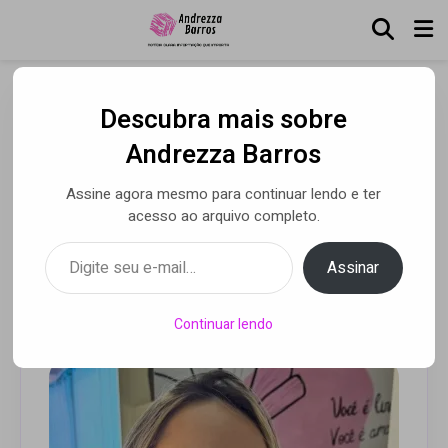
Descubra mais sobre
Chic Bronze amplia
Andrezza Barros
atuação e aposta em
Assine agora mesmo para continuar lendo e ter
estética avançada em São
acesso ao arquivo completo.
Bernardo do Campo
Digite seu e-mail…
Assinar
Por Alessandra Astolphi
• 20 abr 2026
Continuar lendo