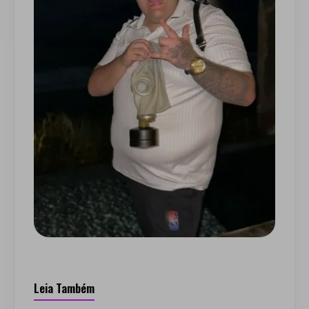
Leia Também