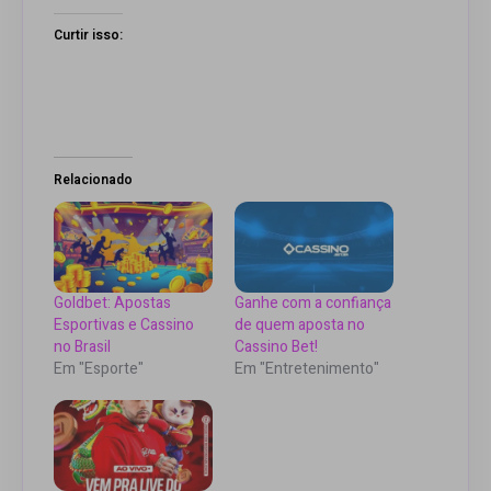
Curtir isso:
Relacionado
Goldbet: Apostas
Ganhe com a confiança
Esportivas e Cassino
de quem aposta no
no Brasil
Cassino Bet!
Em "Esporte"
Em "Entretenimento"