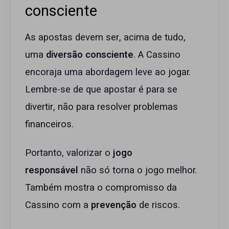
consciente
As apostas devem ser, acima de tudo,
uma
diversão consciente
. A Cassino
encoraja uma abordagem leve ao jogar.
Lembre-se de que apostar é para se
divertir, não para resolver problemas
financeiros.
Portanto, valorizar o
jogo
responsável
não só torna o jogo melhor.
Também mostra o compromisso da
Cassino com a
prevenção
de riscos.