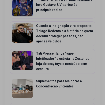
leva Gustavo & Vittorino às
principais rádios
Quando a indignação vira propósito:
Thiago Redento e a história de quem
decidiu proteger pessoas, não
apenas veículos
Tati Presser lança “vape
lubrificador” e estreia na Zexter com
loja de sexy toys e conteúdo sem
censura
Suplementos para Melhorar a
Concentração Eficientes