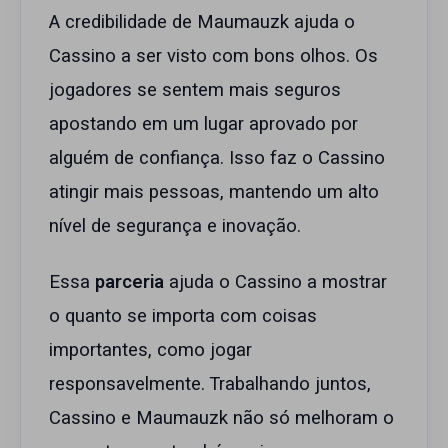
A credibilidade de Maumauzk ajuda o
Cassino a ser visto com bons olhos. Os
jogadores se sentem mais seguros
apostando em um lugar aprovado por
alguém de confiança. Isso faz o Cassino
atingir mais pessoas, mantendo um alto
nível de segurança e inovação.
Essa
parceria
ajuda o Cassino a mostrar
o quanto se importa com coisas
importantes, como jogar
responsavelmente. Trabalhando juntos,
Cassino e Maumauzk não só melhoram o