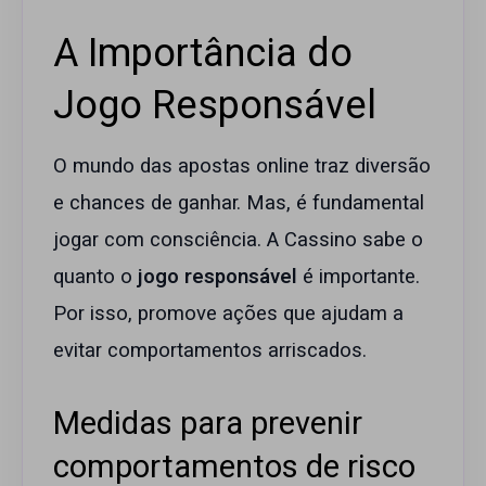
A Importância do
Jogo Responsável
O mundo das apostas online traz diversão
e chances de ganhar. Mas, é fundamental
jogar com consciência. A Cassino sabe o
quanto o
jogo responsável
é importante.
Por isso, promove ações que ajudam a
evitar comportamentos arriscados.
Medidas para prevenir
comportamentos de risco