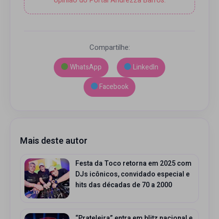
opinião do Portal Andrezza Barros.
Compartilhe:
WhatsApp
LinkedIn
Facebook
Mais deste autor
Festa da Toco retorna em 2025 com
DJs icônicos, convidado especial e
hits das décadas de 70 a 2000
“Prateleira” entra em blitz nacional e