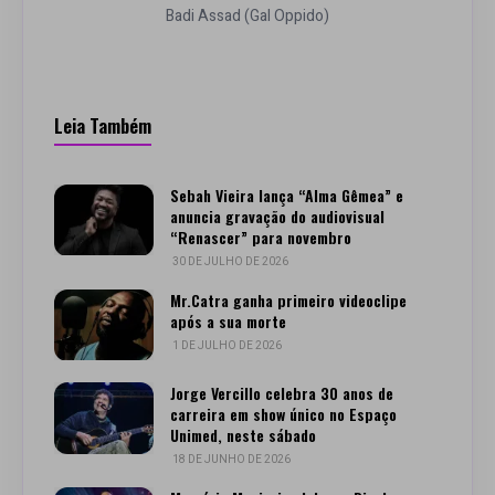
Badi Assad (Gal Oppido)
Leia Também
Sebah Vieira lança “Alma Gêmea” e
anuncia gravação do audiovisual
“Renascer” para novembro
30 DE JULHO DE 2026
Mr.Catra ganha primeiro videoclipe
após a sua morte
1 DE JULHO DE 2026
Jorge Vercillo celebra 30 anos de
carreira em show único no Espaço
Unimed, neste sábado
18 DE JUNHO DE 2026