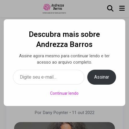
Descubra mais sobre
Badi Assad chega a São
Andrezza Barros
João da Boa Vista com
Assine agora mesmo para continuar lendo e ter
turnê que vai rodar o país,
acesso ao arquivo completo.
além dos Estados Unidos,
Digite seu e-mail…
Assinar
França, Áustria e
Alemanha
Continuar lendo
Por Dany Poynter
• 11 out 2022