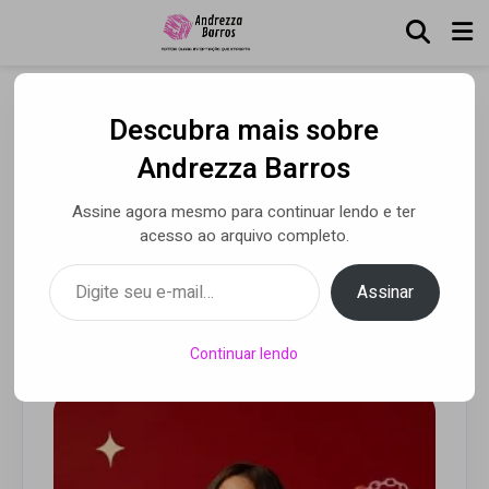
Descubra mais sobre
Ana Laura Lopes
Andrezza Barros
apresenta “Elevador”,
Assine agora mesmo para continuar lendo e ter
segundo single do seu
acesso ao arquivo completo.
álbum de estreia
Digite seu e-mail…
Assinar
Por Luca Moreira
• 04 abr 2025
Continuar lendo