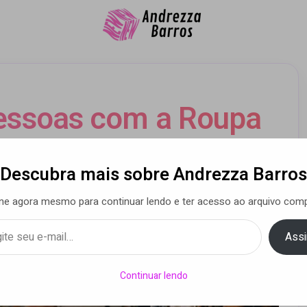
essoas com a Roupa
nguém Percebeu
Descubra mais sobre Andrezza Barros
ne agora mesmo para continuar lendo e ter acesso ao arquivo comp
 Guimarães
• 27 abr 2026
Assi
Continuar lendo