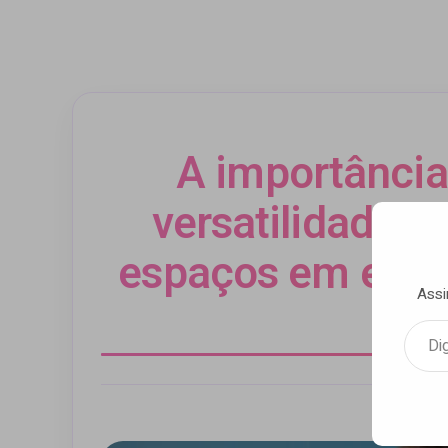
A importância 
versatilidade 
espaços em exper
Assi
Digite seu e-mail…
Por Luca 