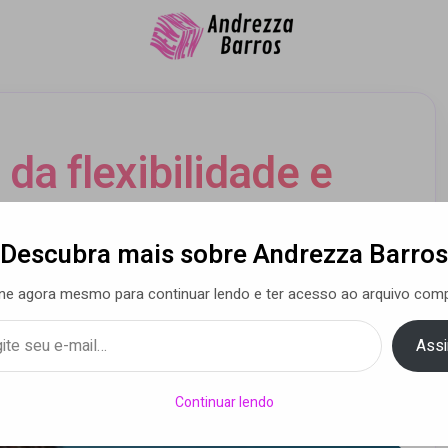
da flexibilidade e
na transformação de
Descubra mais sobre Andrezza Barros
iências na hotelaria
ne agora mesmo para continuar lendo e ter acesso ao arquivo comp
MICE
Assi
Continuar lendo
Moreira
• 07 jan 2025