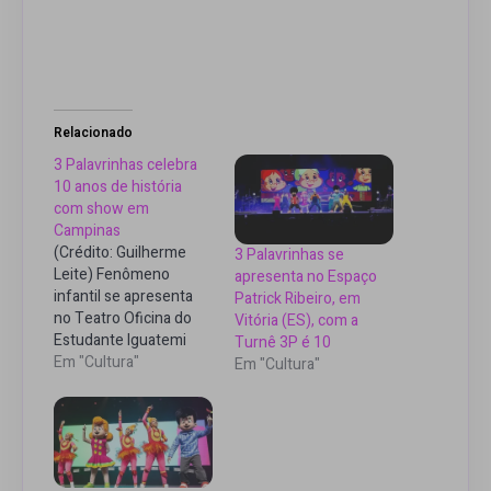
Relacionado
3 Palavrinhas celebra
10 anos de história
com show em
Campinas
(Crédito: Guilherme
3 Palavrinhas se
Leite) Fenômeno
apresenta no Espaço
infantil se apresenta
Patrick Ribeiro, em
no Teatro Oficina do
Vitória (ES), com a
Estudante Iguatemi
Turnê 3P é 10
Considerado um
Em "Cultura"
Em "Cultura"
fenômeno na internet
e dono de um dos
maiores canais do
YouTube, o 3
Palavrinhas leva a