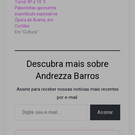
turnê “3P é 10”, que
Turnê 3P é 10: 3
comemora seus 10
Palavrinhas apresenta
anos de história, para o
espetáculo especial na
palco do Teatro Oficina
Ópera de Arame, em
do…
Curitiba
Em "Cultura"
Descubra mais sobre
Andrezza Barros
Assine para receber nossas notícias mais recentes
por e-mail.
Digite seu e-mail…
Assinar