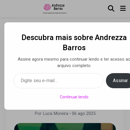
Descubra mais sobre Andrezza
3 Palavrinhas retorna a
Barros
Minas Gerais com a turnê
3P é 10 para
Assine agora mesmo para continuar lendo e ter acesso a
arquivo completo.
apresentações em
Digite seu e-mail…
Governador Valadares e
Assinar
Ipatinga
Continuar lendo
Por Luca Moreira
• 06 ago 2025