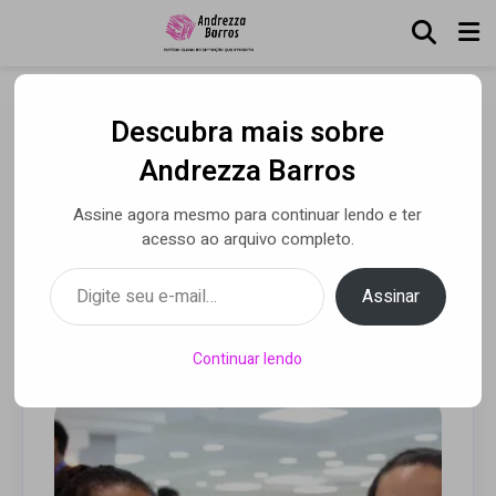
Descubra mais sobre
28 de abril: saúde mental
Andrezza Barros
ganha espaço nas
Assine agora mesmo para continuar lendo e ter
estratégias de segurança
acesso ao arquivo completo.
no trabalho
Digite seu e-mail…
Assinar
Por Alessandra Astolphi
• 17 abr 2026
Continuar lendo